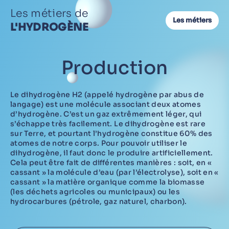
Les métiers de
Les métiers
L'HYDROGÈNE
Production
Le dihydrogène H2 (appelé hydrogène par abus de
langage) est une molécule associant deux atomes
d’hydrogène. C’est un gaz extrêmement léger, qui
s’échappe très facilement. Le dihydrogène est rare
sur Terre, et pourtant l’hydrogène constitue 60% des
atomes de notre corps. Pour pouvoir utiliser le
dihydrogène, il faut donc le produire artificiellement.
Cela peut être fait de différentes manières : soit, en «
cassant » la molécule d’eau (par l’électrolyse), soit en «
cassant » la matière organique comme la biomasse
(les déchets agricoles ou municipaux) ou les
hydrocarbures (pétrole, gaz naturel, charbon).