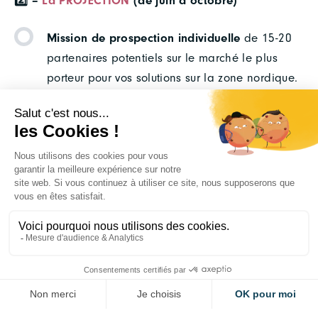
2️⃣ –
La PROJECTION
(de juin à octobre)
Mission de prospection individuelle
de 15-20
partenaires potentiels sur le marché le plus
porteur pour vos solutions sur la zone nordique.
Parcours immersif de 2 jours dans les
nordiques
(ville et dates à confirmer) offrant
une plongée complète dans l’écosystème
cleantech industrie nordique, en combinant
vision stratégique, innovation et réseau
industriel. Programme incluant des visites de
sites (en fonction de la délégation constituée),
du networking et des ateliers collaboratifs.
Objectif : comprendre les défis et opportunités
de la décarbonation industrielle dans les