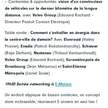
– Contraintes & opportunités:
vision d’un constructeur
de véhicules sur le dernier kilomètre de la longue
distance
, avec
Volvo Group
(Edouard Rochard –
Directeur Produit Camion Electrique)
Table ronde :
Comment s’avitailler en énergie dans
le centre-ville de demain?
Avec
Elonroad
(Valéry
Prunier),
Enedis
(Patrick Rakotondranahy),
Schiever
(Raja Derham),
Nexteneo
(Thibaut Vantournhoudt),
Volvo Group
(Edouard Rochard),
Eurométropole de
Strasbourg
(Jean Melounou) et
Saint-Etienne
Métropole
(Lionel Jouve)
19h30 Soirée networking
à
E-Motion
Un endroit atypique du bassin annécien, un concept
store inclassable, réunissant 5 univers en seul lieu !