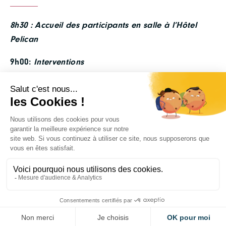
8h30 : Accueil des participants en salle à l’Hôtel
Pelican
9h00:
I
nterventions
–
E-commerce en pleine croissance,
optimisation/mutualisation des livraisons en centre
ville, hub et aménagement spécifique, avec
Université Gustave Eiffel/Laboratoire SPLOTT
(Martin
Koning – Directeur de recherche en sciences
économiques)
– Projet de hub multimodal : retour d’expérience de
l’
Hôtel de Logistique Urbain (HLU)
, avec
Lyon Parc
Auto
(Louis Humbert – Chef de projet Logistique
Urbaine)