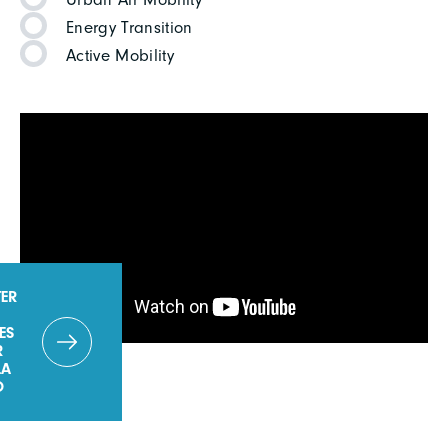
Energy Transition
Active Mobility
ER
ES
R
LA
O