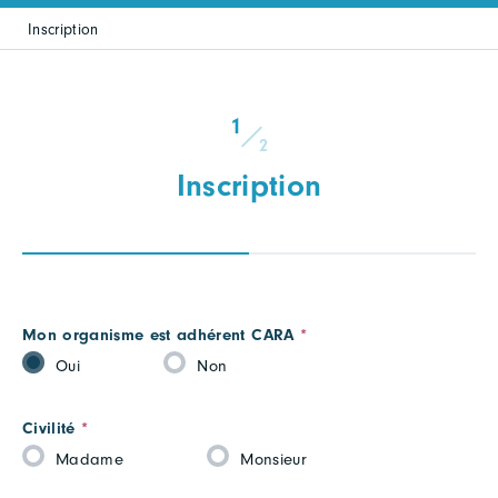
Inscription
1
2
Inscription
Inscription
Mon organisme est adhérent CARA
*
événement
Oui
Non
-
étape
Civilité
*
1
Madame
Monsieur