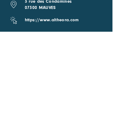
3 rue des Condamines
07300 MAUVES
https://www.altheora.com