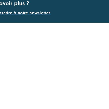
avoir plus ?
nscrire à notre newsletter
LABELISÉ CLUSTER DE LA RÉGION
AUVERGNE-RHÔNE-ALPES ET PÔLE
DE COMPÉTITIVITÉ