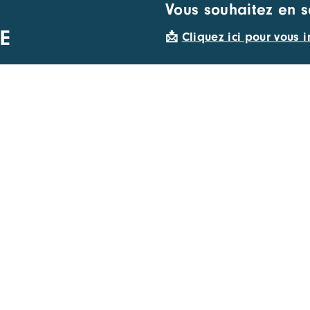
Vous souhaitez en s
E
📩
Cliquez ici pour vous i
APIDES
SUIVEZ-NOUS
ements
emploi
membre du réseau CARA
s des membres
s à projets