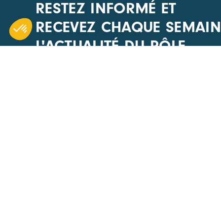
RESTEZ INFORMÉ ET
RECEVEZ CHAQUE SEMAIN
L'ACTUALITÉ DU PÔLE
CARA
ACCÈS R
1 Boulevard Edmond Michelet
Nos évén
69008 Lyon
Actualités
+33(0) 4 51 08 40 20
Offres d’
Devenir 
Nous écrire
Annuaire
Les appel