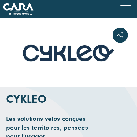
CYKLEO
Les solutions vélos conçues
pour les territoires, pensées
pour l’usager