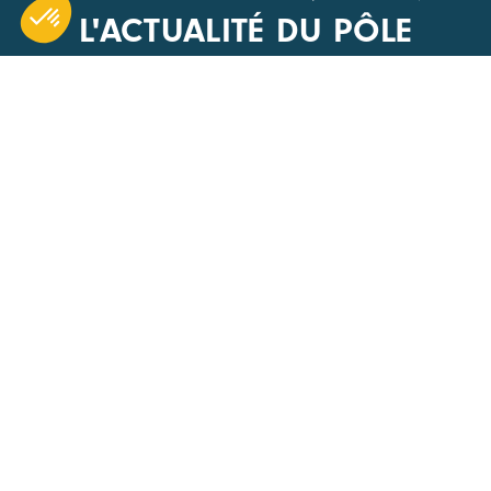
L'ACTUALITÉ DU PÔLE
CARA
ACCÈS R
1 Boulevard Edmond Michelet
Nos évén
69008 Lyon
Actualités
+33(0) 4 51 08 40 20
Offres d’
Devenir 
Nous écrire
Annuaire
Les appel