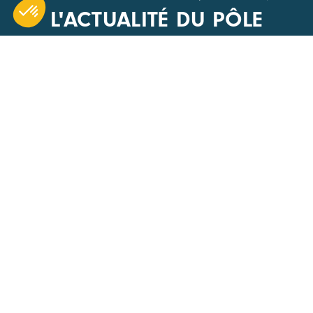
L'ACTUALITÉ DU PÔLE
CARA
ACCÈS R
1 Boulevard Edmond Michelet
Nos évén
69008 Lyon
Actualités
+33(0) 4 51 08 40 20
Offres d’
Devenir 
Nous écrire
Annuaire
Les appel