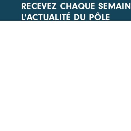
RECEVEZ CHAQUE SEMAIN
L'ACTUALITÉ DU PÔLE
CARA
ACCÈS R
1 Boulevard Edmond Michelet
Nos évén
69008 Lyon
Actualités
+33(0) 4 51 08 40 20
Offres d’
Devenir 
Nous écrire
Annuaire
Les appel