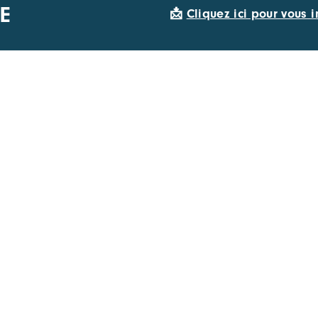
E
📩
Cliquez ici pour vous i
APIDES
SUIVEZ-NOUS
ements
emploi
membre du réseau CARA
s des membres
s à projets