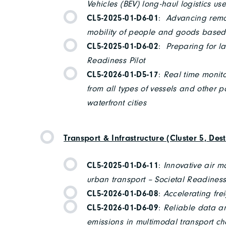
Vehicles (BEV) long-haul logistics us
CL5-2025-01-D6-01
:
Advancing remot
mobility of people and goods based
CL5-2025-01-D6-02
:
Preparing for l
Readiness Pilot
CL5-2026-01-D5-17
:
Real time monit
from all types of vessels and other por
waterfront cities
Transport & Infrastructure (Cluster 5, Dest
CL5-2025-01-D6-11
:
Innovative air m
urban transport – Societal Readiness
CL5-2026-01-D6-08
:
Accelerating frei
CL5-2026-01-D6-09
:
Reliable data an
emissions in multimodal transport ch