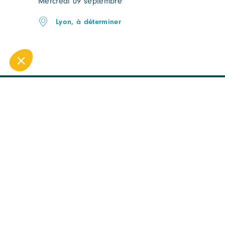
Mercredi 09 septembre
Lyon, à déterminer
RESTEZ INFORMÉ ET
RECEVEZ CHAQUE SEMAINE
L'ACTUALITÉ DU PÔLE
Vous souhaitez en savoir plus ?
📩
Cliquez ici pour vous inscrire à notre
newsletter