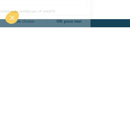
RESTEZ INFORMÉ ET
RECEVEZ CHAQUE SEMAINE
L'ACTUALITÉ DU PÔLE
Vous souhaitez en savoir plus ?
📩
Cliquez ici pour vous inscrire à notre
newsletter
CARA