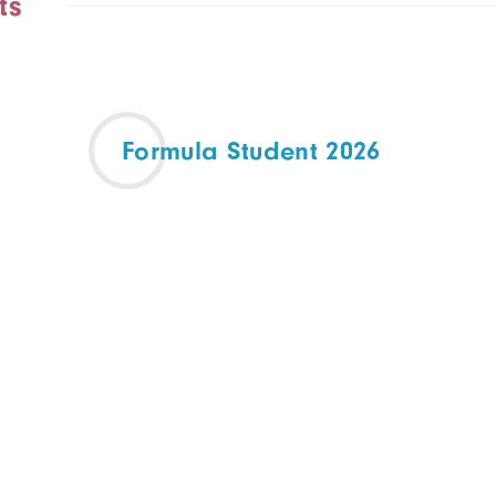
ts
Formula Student 2026
EVÉNEMENT PARTENAIRE
ELECTROMOBILITÉ
27 - 29 août 2026
Transpolis - 620 Rte des
Fromentaux, 01500 Saint-
Maurice-de-Rémens