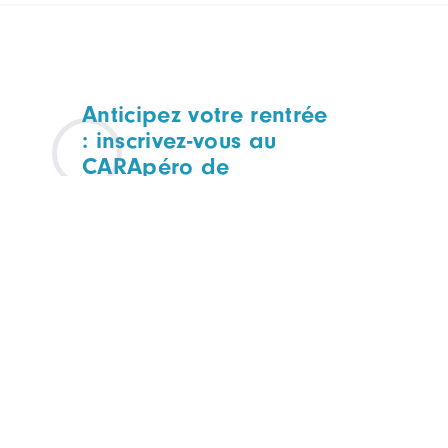
Anticipez votre rentrée
: inscrivez-vous au
CARApéro de
septembre
CARAPERO
TOUTES FILIÈRES
Mercredi 09 septembre
Lyon, à déterminer