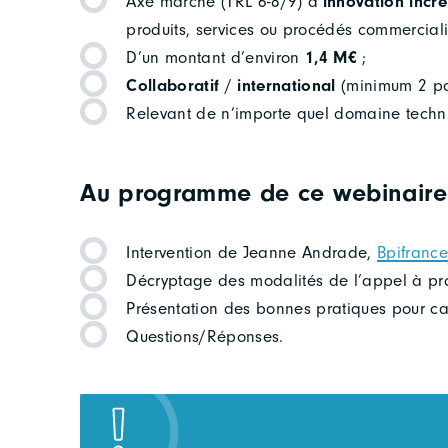
Axé marché (TRL 6-8/9) d’
innovation incr
produits, services ou procédés commercial
D’un montant d’environ
1,4 M€
;
Collaboratif
/
international
(minimum 2 par
Relevant de n’importe quel domaine techn
Au programme de ce webinaire
Intervention de Jeanne Andrade,
Bpifranc
Décryptage des modalités de l’appel à proj
Présentation des bonnes pratiques pour ca
Questions/Réponses.