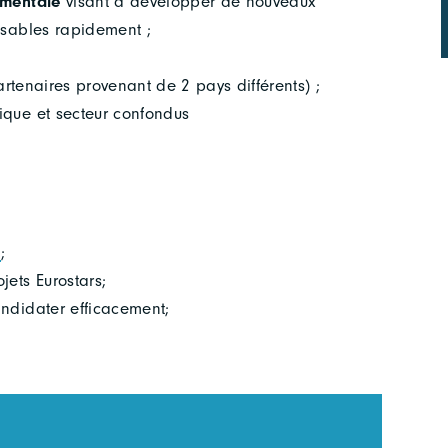
émentale
visant à développer de nouveaux
isables rapidement ;
tenaires provenant de 2 pays différents) ;
ique et secteur confondus
e
;
ets Eurostars;
ndidater efficacement;