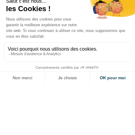
PROGRAMME
Véhicules décarbonés
MARDI 10 DÉCEMBRE DE 15H15 À
16H15 - ATELIER