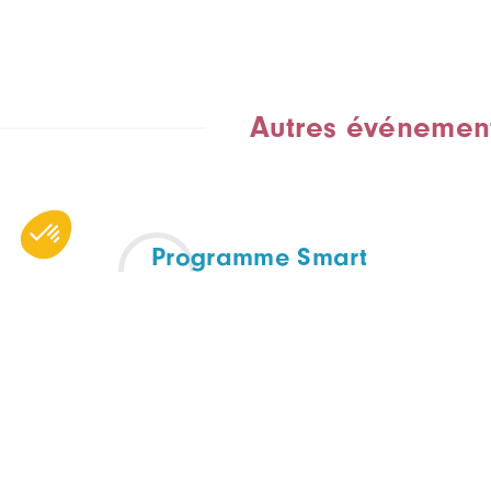
Autres événemen
Programme Smart
Diversification
APPEL À MANIFESTATIONS D'INTÉRÊTS
TOUTES FILIÈRES
Octobre 2025 - Décembre
2026