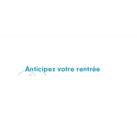
Anticipez votre rentrée
: inscrivez-vous au
CARApéro de
septembre
CARAPERO
TOUTES FILIÈRES
Mercredi 09 septembre