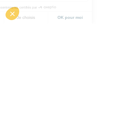
Anticipez votre rentrée :
inscrivez-vous au CARApéro
de septembre
CARAPERO
TOUTES FILIÈRES
Mercredi 09 septembre
Lyon, à déterminer