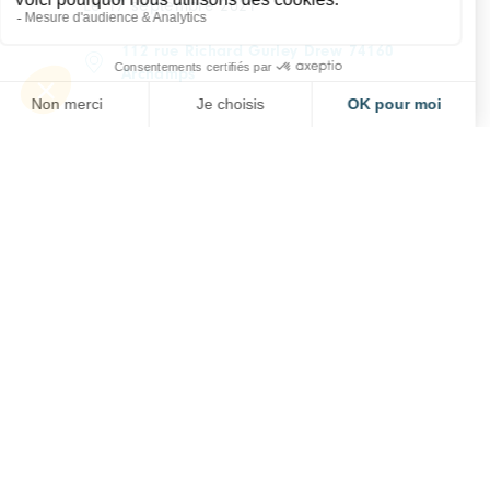
Le 17 septembre 2021
112 rue Richard Gurley Drew 74160
Archamps
Business meeting with
Lightyear
Le 20 avril 2021
En ligne