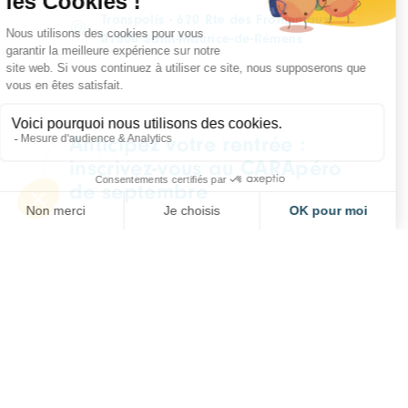
Transpolis - 620 Rte des Fromentaux,
01500 Saint-Maurice-de-Rémens
Anticipez votre rentrée :
inscrivez-vous au CARApéro
de septembre
CARAPERO
TOUTES FILIÈRES
Mercredi 09 septembre
Lyon, à déterminer