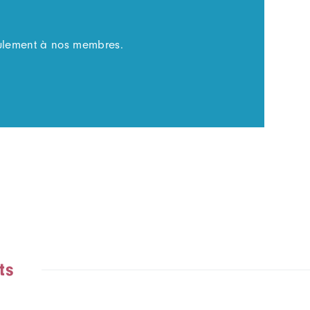
eulement
à nos membres
.
ts