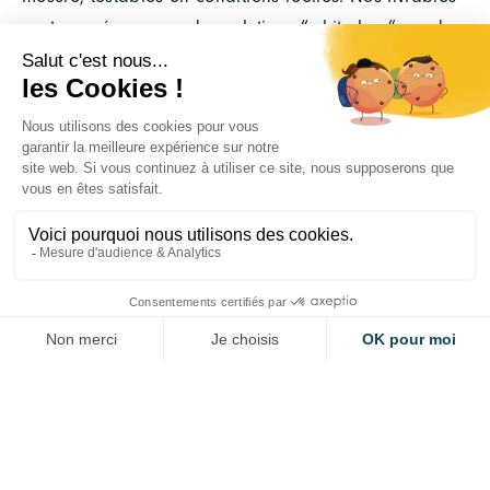
sont pensés comme des solutions “white box” : code
livré compréhensible, maîtrisable et réappropriable
par les équipes, sans licence logicielle, ni boîte noire.
Filières :
Ferroviaire / Off-road /
Transport fluvial
/
véhicule Industriel
Localisation
: 69100 Villeurbanne
▶️ EN SAVOIR PLUS SUR PERCEPTION4D