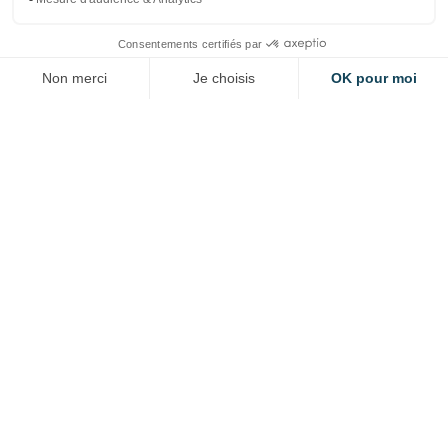
CONTACTER NOTRE CELLULE EUROPE
VOUS SOUHAITEZ
CANDIDATER ?
Veuillez suivre le lien ci-dessous
CANDIDATEZ ICI