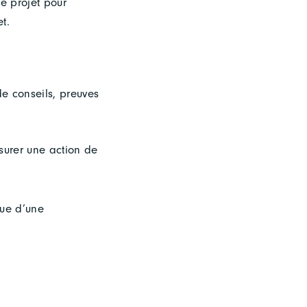
re projet pour
t.
de conseils, preuves
surer une action de
vue d’une