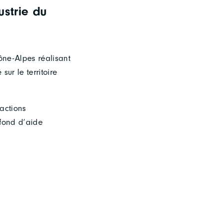
ustrie du
hône-Alpes réalisant
ur le territoire
 actions
afond d’aide