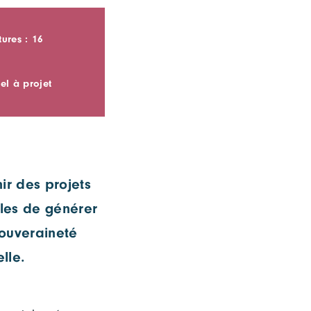
ures : 16
el à projet
nir des projets
bles de générer
souveraineté
lle.