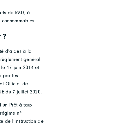
jets de R&D, à
 de consommables.
 ?
é d’aides à la
 règlement général
e 17 juin 2014 et
é par les
l Officiel de
E du 7 juillet 2020.
d’un Prêt à taux
e régime n°
e de l’instruction de