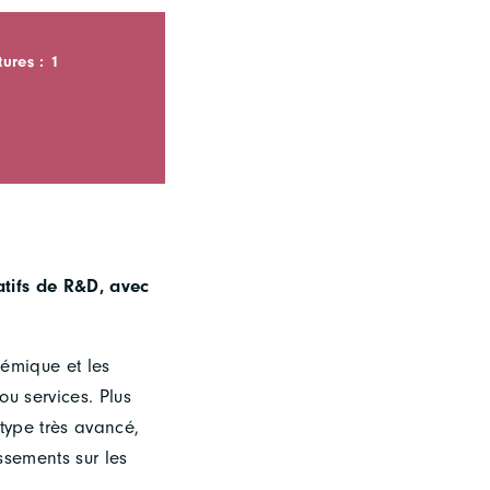
ures : 1
atifs de R&D, avec
émique et les
u services. Plus
type très avancé,
ssements sur les