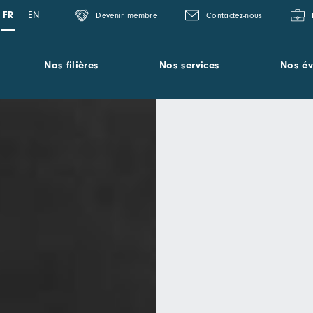
FR
EN
Devenir membre
Contactez-nous
Nos filières
Nos services
Nos é
Qu’est ce qu’un pôle de compétitivité ou un cluster ?