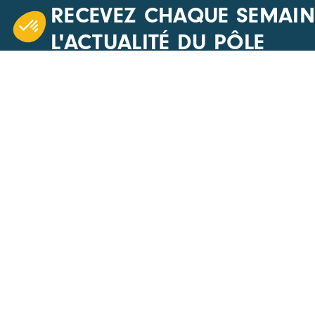
RECEVEZ CHAQUE SEMAIN
L'ACTUALITÉ DU PÔLE
CARA
ACCÈS R
1 Boulevard Edmond Michelet
Nos évén
69008 Lyon
Actualités
+33(0) 4 51 08 40 20
Offres d’
Devenir 
Nous écrire
Annuaire
Les appel