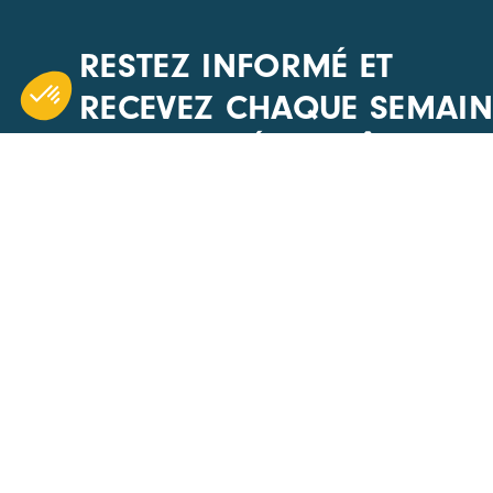
RESTEZ INFORMÉ ET
RECEVEZ CHAQUE SEMAIN
L'ACTUALITÉ DU PÔLE
CARA
ACCÈS R
1 Boulevard Edmond Michelet
Nos évén
69008 Lyon
Actualités
+33(0) 4 51 08 40 20
Offres d’
Devenir 
Nous écrire
Annuaire