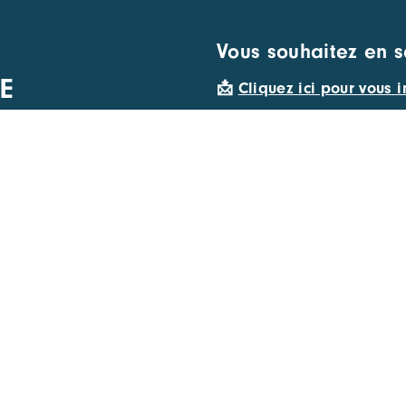
Vous souhaitez en s
E
📩
Cliquez ici pour vous i
APIDES
SUIVEZ-NOUS
ements
emploi
membre du réseau CARA
s des membres