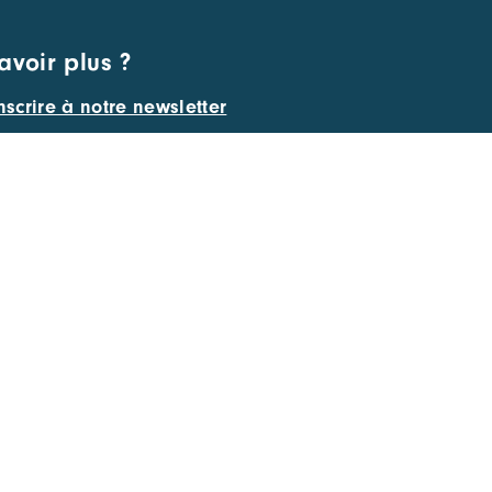
avoir plus ?
nscrire à notre newsletter
LABELISÉ CLUSTER DE LA RÉGION
AUVERGNE-RHÔNE-ALPES ET PÔLE
DE COMPÉTITIVITÉ