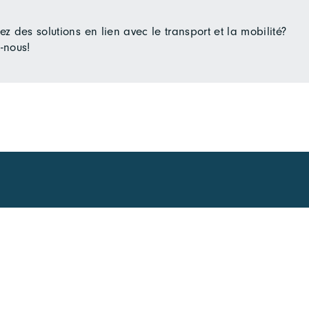
z des solutions en lien avec le transport et la mobilité?
-nous!
Vous souhaitez en s
E
📩
Cliquez ici pour vous i