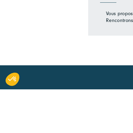
Vous propose
Rencontrons
RESTEZ INFORMÉ ET
RECEVEZ CHAQUE SEMAIN
L'ACTUALITÉ DU PÔLE