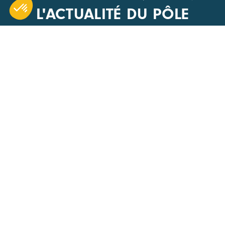
L'ACTUALITÉ DU PÔLE
CARA
ACCÈS R
1 Boulevard Edmond Michelet
Nos évén
69008 Lyon
Actualités
+33(0) 4 51 08 40 20
Offres d’
Devenir 
Nous écrire
Annuaire
Les appel