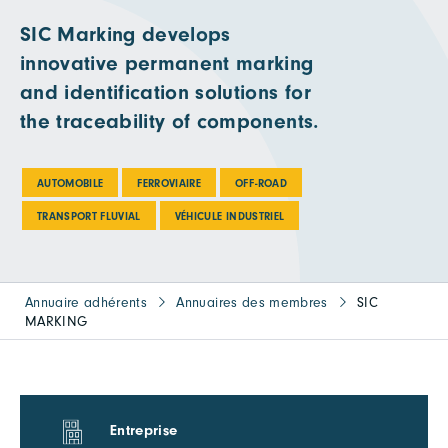
SIC Marking develops
innovative permanent marking
and identification solutions for
the traceability of components.
AUTOMOBILE
FERROVIAIRE
OFF-ROAD
TRANSPORT FLUVIAL
VÉHICULE INDUSTRIEL
Annuaire adhérents
Annuaires des membres
SIC
MARKING
Entreprise