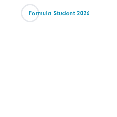
Formula Student 2026
EVÉNEMENT PARTENAIRE
ELECTROMOBILITÉ
27 - 29 août 2026
Transpolis - 620 Rte des
Fromentaux, 01500 Saint-
Maurice-de-Rémens