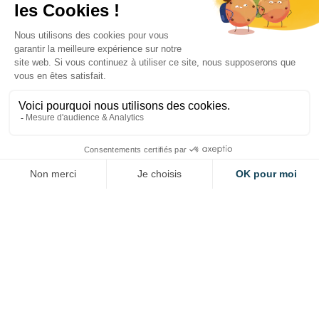
Octobre 2025 - Décembre
2026
En ligne
Formula Student 2026
EVÉNEMENT PARTENAIRE
ELECTROMOBILITÉ
27 - 29 août 2026
Transpolis - 620 Rte des Fromentaux,
01500 Saint-Maurice-de-Rémens