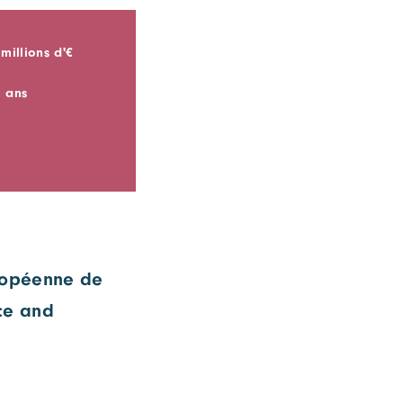
 millions d'€
5 ans
uropéenne de
ce and