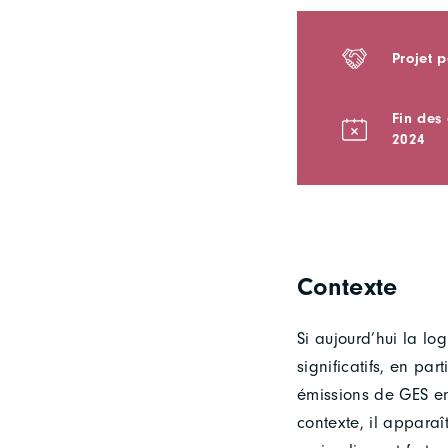
Projet 
Fin des
2024
Contexte
Si aujourd’hui la lo
significatifs, en par
émissions de GES en
contexte, il apparaî