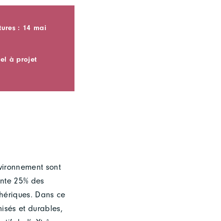
ures : 14 mai
el à projet
nvironnement sont
sente 25% des
phériques. Dans ce
misés et durables,