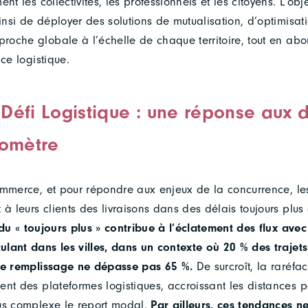
nt les collectivités, les professionnels et les citoyens. L’obj
ainsi de déployer des solutions de mutualisation, d’optimisat
oche globale à l’échelle de chaque territoire, tout en abo
ice logistique.
Défi Logistique : une réponse aux d
lomètre
ommerce, et pour répondre aux enjeux de la concurrence, le
 à leurs clients des livraisons dans des délais toujours plus
du « toujours plus » contribue à l’éclatement des flux ave
lant dans les villes, dans un contexte où 20 % des trajets
 de remplissage ne dépasse pas 65 %.
De surcroît, la raréfac
ent des plateformes logistiques, accroissant les distances p
us complexe le report modal.
Par ailleurs, ces tendances n