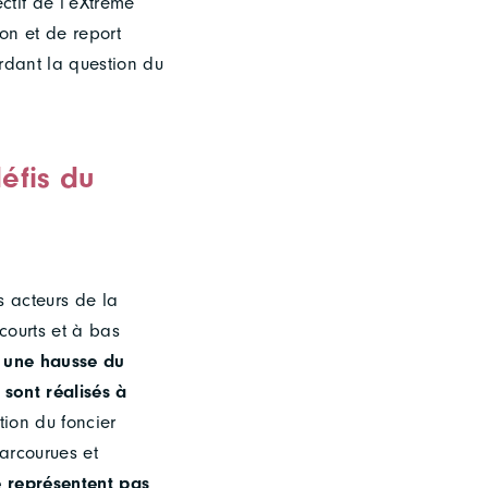
ectif de l’eXtrême
ion et de report
rdant la question du
éfis du
s acteurs de la
 courts et à bas
c une hausse du
 sont réalisés à
tion du foncier
arcourues et
e représentent pas