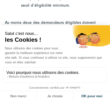
seuil d’éligibilité minimum.
Au moins deux des demandeurs éligibles doivent
provenir d’États membres (EM) ou de pays associés
(PA) différents de l’UE.
VOUS SOUHAITEZ
CANDIDATER ?
Merci de suivre le lien ci-dessous vers les détails
de l’appel
DÉTAILS ET CANDIDATURE