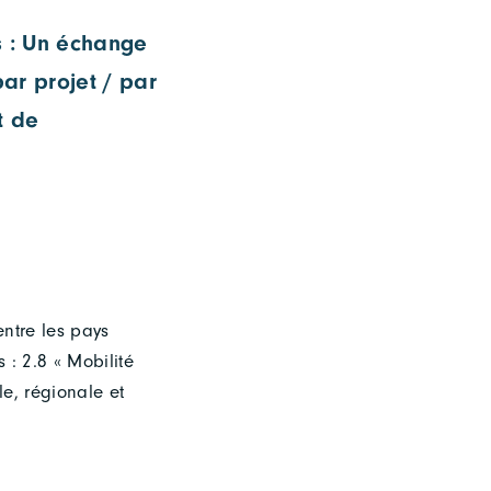
s : Un échange
ar projet / par
t de
entre les pays
: 2.8 « Mobilité
e, régionale et