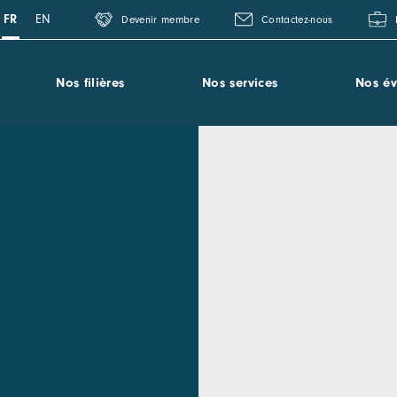
FR
EN
Devenir membre
Contactez-nous
Nos filières
Nos services
Nos é
Qu’est ce qu’un pôle de compétitivité ou un cluster ?