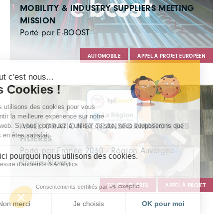
MOBILITY & INDUSTRY SUPPLIERS MEETING
MISSION
Porté par E-BOOST
AUTOMOBILE
APPEL À PROJET EUROPÉEN
AMÉLIORATION ET TRANSFORMATION DES
FILIÈRES
Porté par France 2030 - Région Auvergne-
Rhône-Alpes
TOUTES FILIÈRES
APPEL À PROJET